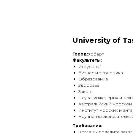
University of T
Город:
Хобарт
Факультеты:
Искусства
Бизнес и экономика
Образование
Здоровье
Закон
Наука, инженерия и тех
Австралийский морской
Институт морских и ант
Научно-исследовательск
Требования:
Когда вы подадите заявл