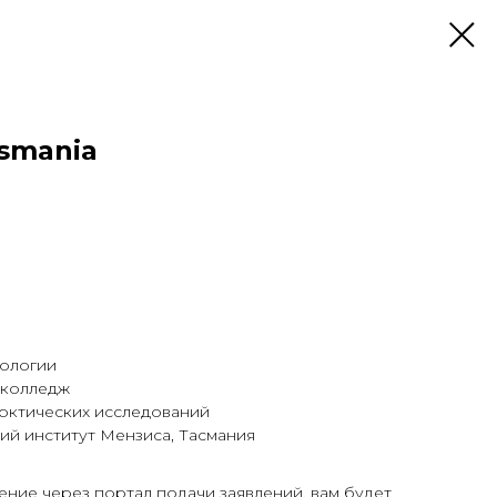
asmania
нологии
 колледж
арктических исследований
ий институт Мензиса, Тасмания
ение через портал подачи заявлений, вам будет