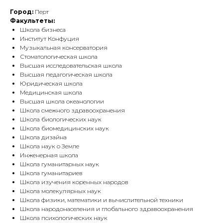
Город:
Перт
Факультеты:
Школа бизнеса
Институт Конфуция
Музыкальная консерватория
Стоматологическая школа
Высшая исследовательская школа
Высшая педагогическая школа
Юридическая школа
Медицинская школа
Высшая школа океанологии
Школа смежного здравоохранения
Школа биологических наук
Школа биомедицинских наук
Школа дизайна
Школа наук о Земле
Инженерная школа
Школа гуманитарных наук
Школа гуманитариев
Школа изучения коренных народов
Школа молекулярных наук
Школа физики, математики и вычислительной техники
Школа народонаселения и глобального здравоохранения
Школа психологических наук