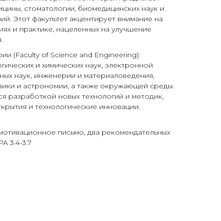
ицины, стоматологии, биомедицинских наук и
ий. Этот факультет акцентирует внимание на
иях и практике, нацеленных на улучшение
.
 (Faculty of Science and Engineering):
гических и химических наук, электронной
ых наук, инженерии и материаловедения,
изики и астрономии, а также окружающей среды.
ся разработкой новых технологий и методик,
ткрытия и технологические инновации.
, мотивационное письмо, два рекомендательных
A 3.4-3.7