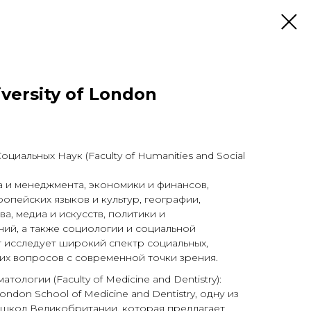
versity of London
циальных Наук (Faculty of Humanities and Social
 и менеджмента, экономики и финансов,
ропейских языков и культур, географии,
ва, медиа и искусств, политики и
й, а также социологии и социальной
т исследует широкий спектр социальных,
ких вопросов с современной точки зрения.
ологии (Faculty of Medicine and Dentistry):
ondon School of Medicine and Dentistry, одну из
школ Великобритании, которая предлагает