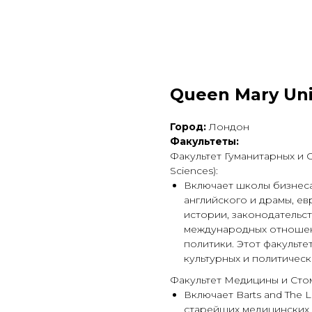
Queen Mary Uni
Город:
Лондон
Факультеты:
Факультет Гуманитарных и Со
Sciences):
Включает школы бизнеса
английского и драмы, ев
истории, законодательст
международных отношени
политики. Этот факульте
культурных и политичес
Факультет Медицины и Стомат
Включает Barts and The L
старейших медицинских 