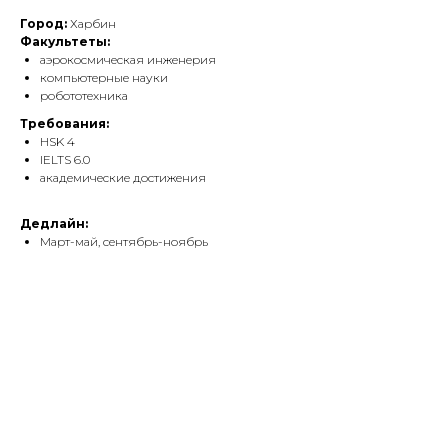
Город:
Харбин
Факультеты:
аэрокосмическая инженерия
компьютерные науки
робототехника
Требования:
HSK 4
IELTS 6.0
академические достижения
Дедлайн:
Март-май, сентябрь-ноябрь