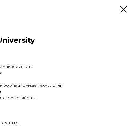
niversity
м университете
иа
информационные технологии
и
ьское хозяйство
атематика