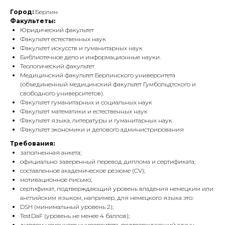
Город:
Берлин
Факультеты:
Юридический факультет
Факультет естественных наук
Факультет искусств и гуманитарных наук
Библиотечное дело и информационные науки.
Теологический факультет
Медицинский факультет Берлинского университета
(объединенный медицинский факультет Гумбольдтского и
свободного университетов).
Факультет гуманитарных и социальных наук
Факультет математики и естественных наук
Факультет языка, литературы и гуманитарных наук
Факультет экономики и делового администрирования
Требования:
заполненная анкета;
официально заверенный перевод диплома и сертификата;
составленное академическое резюме (CV);
мотивационное письмо;
сертификат, подтверждающий уровень владения немецким или
английским языком, например, для немецкого языка это:
DSH (минимальный уровень 2);
TestDaF (уровень не менее 4 баллов);
диплом немецкого университета, подтверждающий сдачу