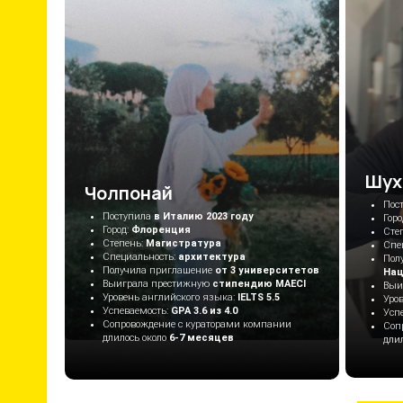
Шух
Чолпонай
Пос
Поступила
в Италию 2023 году
Горо
Город:
Флоренция
Сте
Степень:
Магистратура
Спе
Специальность:
архитектура
Пол
Получила приглашение
от 3 университетов
Нац
Выиграла престижную
стипендию MAECI
Выиг
Уровень английского языка:
IELTS 5.5
Уро
Успеваемость:
GPA 3.6 из 4.0
Усп
Сопровождение с кураторами компании
Соп
длилось около
6-7 месяцев
дли