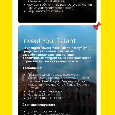
в течение 6 или 9 месяцев;
стоимость обучения во всех гос. вузах Италии
(кроме университетского взноса);
медицинское страхование.
Invest Your Talent
Стипендия "Invest Your Talent in Italy" (IYT)
представляет собой программу,
разработанную для привлечения
талантливых студентов из развивающихся
стран в итальянские университеты.
Требования:
Граждане одной из следующих стран:
Азербайджан, Бразилия, Колумбия, Египет,
Эфиопия, Гана, Индия, Индонезия, Иран,
Казахстан, Мексика, Китай, Тунис, Турция и
Вьетнам.
Иметь степень бакалавра
Не старше 28 лет
IELTS 6.5+ или TOEFL 90+
Стипения покрывает:
Стоимость обучения
Стипендия в размере 900 евро