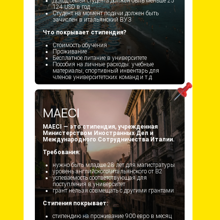
Доход семьи студента должен быть меньше 25
124 USD в год
Студент на момент подачи должен быть
зачислен в итальянский ВУЗ
Что покрывает стипендия?
Стоимость обучения
Проживание
Бесплатное питание в университете
Пособия на личные расходы: учебные
материалы, спортивный инвентарь для
членов университетских команд и т.д.
MAECI
MAECI — это стипендия, учрежденная
Министерством Иностранных Дел и
Международного Сотрудничества Италии.
Требования:
нужно быть младше 28 лет для магистратуры
уровень английского\итальянского от B2
успеваемость соответствующая для
поступления в университет
грант нельзя совмещать с другими грантами
Стипения покрывает:
стипендию на проживание 900 евро в месяц