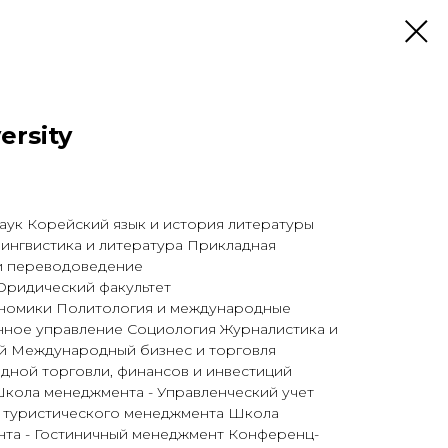
ersity
аук Корейский язык и история литературы
ингвистика и литература Прикладная
 и переводоведение
ридический факультет
ономики Политология и международные
нное управление Социология Журналистика и
й Международный бизнес и торговля
ной торговли, финансов и инвестиций
кола менеджмента - Управленческий учет
и туристического менеджмента Школа
нта - Гостиничный менеджмент Конференц-