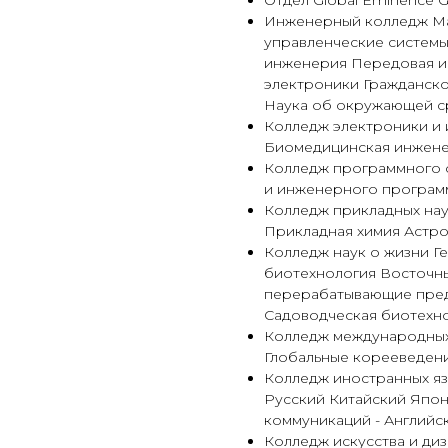
Отдел Global Eminence Gl
Инженерный колледж М
управленческие систем
инженерия Передовая и
электроники Гражданск
Наука об окружающей с
Колледж электроники и
Биомедицинская инжен
Колледж программного 
и инженерного програм
Колледж прикладных нау
Прикладная химия Астро
Колледж наук о жизни Г
биотехнология Восточн
перерабатывающие пред
Садоводческая биотехн
Колледж международных
Глобальные корееведен
Колледж иностранных яз
Русский Китайский Япо
коммуникаций - Английск
Колледж искусства и ди