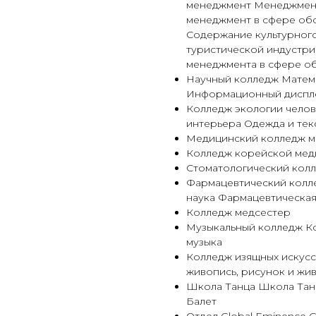
менеджмент Менеджмент
менеджмент в сфере обс
Содержание культурного
туристической индустри
менеджмента в сфере о
Научный колледж Матем
Информационный диспл
Колледж экологии челов
интерьера Одежда и текс
Медицинский колледж 
Колледж корейской мед
Стоматологический кол
Фармацевтический колл
наука Фармацевтическая
Колледж медсестер
Музыкальный колледж К
музыка
Колледж изящных искусс
живопись, рисунок и жив
Школа Танца Школа Тан
Балет