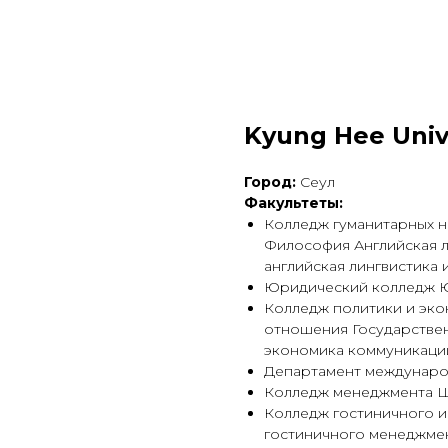
Kyung Hee Univ
Город:
Сеул
Факультеты:
Колледж гуманитарных н
Философия Английская л
английская лингвистика
Юридический колледж Ю
Колледж политики и эк
отношения Государстве
экономика коммуникаци
Департамент международ
Колледж менеджмента Ш
Колледж гостиничного 
гостиничного менеджме