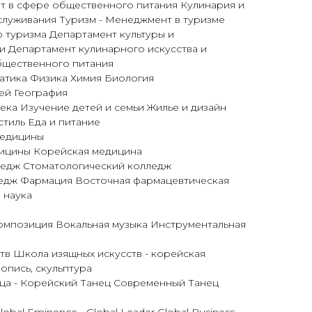
 в сфере общественного питания Кулинария и
луживания Туризм - Менеджмент в туризме
 туризма Департамент культуры и
и Департамент кулинарного искусства и
бщественного питания
атика Физика Химия Биология
ей География
ека Изучение детей и семьи Жилье и дизайн
тиль Еда и питание
медицины
ицины Корейская медицина
ледж Стоматологический колледж
едж Фармация Восточная фармацевтическая
 наука
омпозиция Вокальная музыка Инструментальная
тв Школа изящных искусств - корейская
опись, скульптура
ца - Корейский Танец Современный Танец