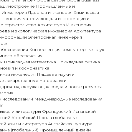
obal Eminence - Global Leader Global Business
ашиностроение Промышленные и
ы Инженерия Ядерная инженерия Химическая
нженерия материалов для информации и
ое строительство Архитектура Инженерия
реде и экологическая инженерия Архитектура
 информации Электронная инженерия
ерия
обеспечения Конвергенция компьютерных наук
много обеспечения
к Прикладная математика Прикладная физика
номия и космонавтика
енная инженерия Пищевые науки и
ые лекарственные материалы и
приятия, окружающая среда и новые ресурсы
ология
 исследований Международные исследования
ия
ыков и литературы Французский Испанский
нский Корейский Школа глобальных
ий язык и литература Английская культура
зайна (глобальный) Промышленный дизайн