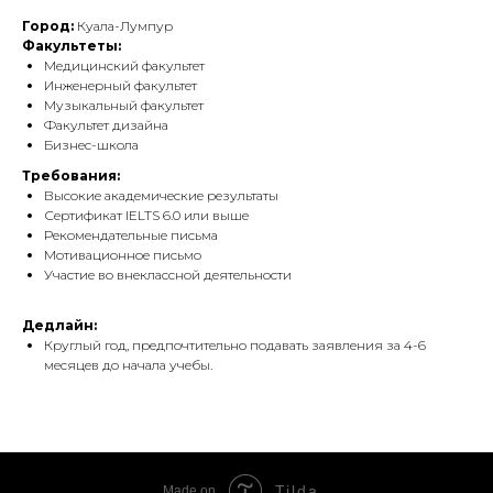
Город:
Куала-Лумпур
Факультеты:
Медицинский факультет
Инженерный факультет
Музыкальный факультет
Факультет дизайна
Бизнес-школа
Требования:
Высокие академические результаты
Сертификат IELTS 6.0 или выше
Рекомендательные письма
Мотивационное письмо
Участие во внеклассной деятельности
Дедлайн:
Круглый год, предпочтительно подавать заявления за 4-6
месяцев до начала учебы.
Tilda
Made on