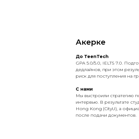
Акерке
До TeenTech
GPA 5.0/5.0, IELTS 7.0. Под
дедлайнов, при этом резул
риск для поступления на гр
C нами
Мы выстроили стратегию по
интервью. В результате студе
Hong Kong (CityU), а офици
после подачи документов.