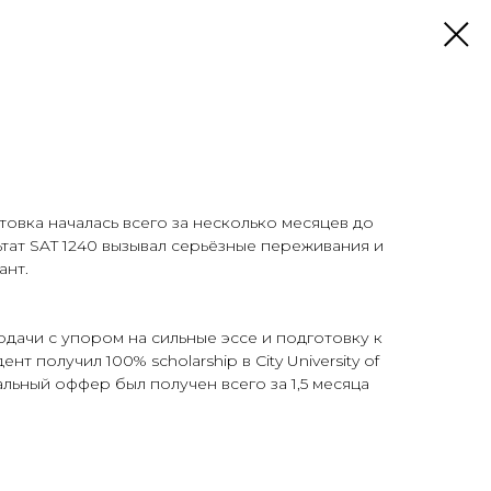
готовка началась всего за несколько месяцев до
ьтат SAT 1240 вызывал серьёзные переживания и
ант.
дачи с упором на сильные эссе и подготовку к
нт получил 100% scholarship в City University of
альный оффер был получен всего за 1,5 месяца