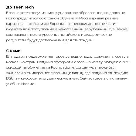
До TeenTech
Ерасыл хотел получить международное образование, но долго не
мог определиться со страной обучения. Рассматривал разные
варианты — от Азии до Европы — и переживал, что не хватит
бюджета для поступления в качественный зарубежный вуз. Также
сомневался, что его уровень английского и академические
результаты будут достаточными для стипендии.
C нами
Благодаря поддержке менторов успешно подал документы сразу в
несколько стран. Получил оффер от Xiamen University Malaysia с 70%
скидкой на обучение на Foundation-программе, а также был
зачислен в Университет Мессины (Италия), где получил стипендию
DSU и уже оформил студенческую визу. Сейчас готовится к началу
учёбы в Италии.