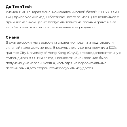
До TeenTech
Ученик НИШ г. Тараз с сильной академической базой: IELTS 7.0, SAT
1520, призёр олимпиад. Обратилась всего за месяц до дедлайнов с
принципиальной целью поступить только на полный грант, из-за
чего было много стресса и переживаний за результат.
C нами
В сжатые сроки мы выстроили стратегию подачи и подготовили
сильный пакет документов. В результате студентка получила 100%
грант от City University of Hong Kong (CityU), а также дополнительную
стипендию 60 000 HKD в год. Полное финансирование было
получено уже через 3 месяца, несмотря на первоначальные
переживания, что второй грант получить не удастся.