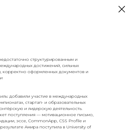
недостаточно структурированным и
 международных достижений, сильных
й, корректно оформленных документов и
чи
иль: добавили участие в международных
емпионатах, стартап- и образовательных
онтёрскую и лидерскую деятельность.
кет поступления — мотивационное письмо,
дации, эссе, CommonApp, CSS Profile и
 результате Амира поступила в University of