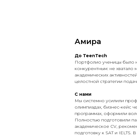
Амира
До TeenTech
Портфолио ученицы было 
конкурентным: не хватало
академических активносте
целостной стратегии пода
C нами
Мы системно усилили проф
олимпиадах, бизнес-кейс ч
программах, оформили вол
Полностью подготовили па
академическое CV, рекомен
подготовку к SAT и IELTS. В