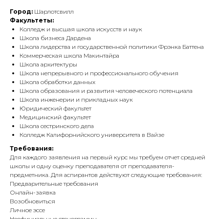
Город:
Шарлотсвилл
Факультеты:
Колледж и высшая школа искусств и наук
Школа бизнеса Дардена
Школа лидерства и государственной политики Фрэнка Баттена
Коммерческая школа Макинтайра
Школа архитектуры
Школа непрерывного и профессионального обучения
Школа обработки данных
Школа образования и развития человеческого потенциала
Школа инженерии и прикладных наук
Юридический факультет
Медицинский факультет
Школа сестринского дела
Колледж Калифорнийского университета в Вайзе
Требования:
Для каждого заявления на первый курс мы требуем отчет средней
школы и одну оценку преподавателя от преподавателя-
предметника. Для аспирантов действуют следующие требования:
Предварительные требования
Онлайн-заявка
Возобновиться
Личное эссе
Неофициальные стенограммы